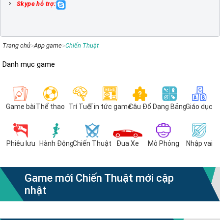
Skype hỗ trợ:
Trang chủ
>
App game
>
Chiến Thuật
Danh mục game
Game bài
Thể thao
Trí Tuệ
Tin tức game
Câu Đố
Dạng Bảng
Giáo dục
Phiêu lưu
Hành Động
Chiến Thuật
Đua Xe
Mô Phỏng
Nhập vai
Game mới Chiến Thuật mới cập
nhật