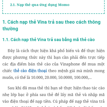
2.1. Nạp thẻ qua ứng dụng Momo
2.2. Cách nạp thẻ Vina cho thuê bao trả sau thông
qua ứng dụng My VNPT
1. Cách nạp thẻ Vina trả sau theo cách thông
thường
2.3. Cách nạp thẻ cho Vina trả sau thông qua tài
khoản ngân hàng
1.1. Cách nạp thẻ Vina trả sau bằng mã thẻ cào
3. Cách nạp thẻ trả sau Vina trực tiếp qua
website Muathe24h.vn
Đây là cách thực hiện khá phổ biến và để thực hiện
được phương thức này thì bạn cần phải đến trực tiếp
các địa điểm bán thẻ cào của Vinaphone để mua một
chiếc
thẻ cào điện thoại
theo mệnh giá mà mình mong
muốn, có thể là 10.000, 20.000, 50.0000, 100.000,...
Sau khi đã mua thẻ thì bạn sẽ thực hiện thao tác cào
nhẹ lớp bạc ở phía sau thẻ để lấy mã thẻ và nhập mã
vào điện thoại để nạp tiền. Cú pháp để nạp thẻ vina trả