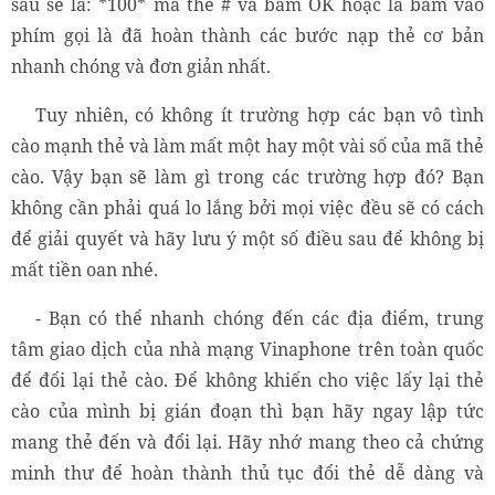
sau sẽ là: *100* mã thẻ # và bấm OK hoặc là bấm vào
phím gọi là đã hoàn thành các bước nạp thẻ cơ bản
nhanh chóng và đơn giản nhất.
Tuy nhiên, có không ít trường hợp các bạn vô tình
cào mạnh thẻ và làm mất một hay một vài số của mã thẻ
cào. Vậy bạn sẽ làm gì trong các trường hợp đó? Bạn
không cần phải quá lo lắng bởi mọi việc đều sẽ có cách
để giải quyết và hãy lưu ý một số điều sau để không bị
mất tiền oan nhé.
- Bạn có thể nhanh chóng đến các địa điểm, trung
tâm giao dịch của nhà mạng Vinaphone trên toàn quốc
để đổi lại thẻ cào. Để không khiến cho việc lấy lại thẻ
cào của mình bị gián đoạn thì bạn hãy ngay lập tức
mang thẻ đến và đổi lại. Hãy nhớ mang theo cả chứng
minh thư để hoàn thành thủ tục đổi thẻ dễ dàng và