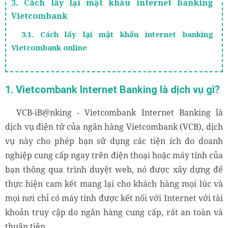
3. Cách lấy lại mật khẩu internet banking
Vietcombank
3.1. Cách lấy lại mật khẩu internet banking
Vietcombank online
3.2. Lấy lại mật khẩu internet banking
Vietcombank bằng cách đến ngân hàng
1. Vietcombank Internet Banking là dịch vụ gì?
4. Cách đổi mật khẩu internet banking
Vietcombank
VCB-iB@nking
- Vietcombank Internet Banking là
dịch vụ điện tử của ngân hàng Vietcombank (VCB), dịch
vụ này cho phép bạn sử dụng các tiện ích do doanh
nghiệp cung cấp ngay trên điện thoại hoặc máy tính của
bạn thông qua trình duyệt web, nó được xây dựng để
thực hiện cam kết mang lại cho khách hàng mọi lúc và
mọi nơi chỉ có máy tính được kết nối với Internet với tài
khoản truy cập do ngân hàng cung cấp, rất an toàn và
thuận tiện.