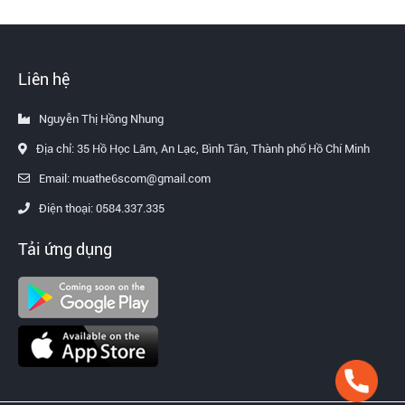
Liên hệ
Nguyễn Thị Hồng Nhung
Địa chỉ: 35 Hồ Học Lãm, An Lạc, Bình Tân, Thành phố Hồ Chí Minh
Email: muathe6scom@gmail.com
Điện thoại: 0584.337.335
Tải ứng dụng