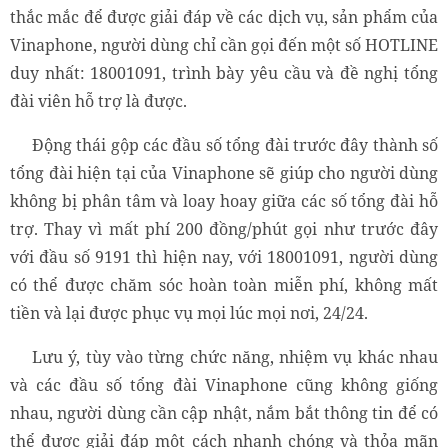
thắc mắc để được giải đáp về các dịch vụ, sản phẩm của
Vinaphone, người dùng chỉ cần gọi đến một số HOTLINE
duy nhất: 18001091, trình bày yêu cầu và đề nghị tổng
đài viên hỗ trợ là được.
Động thái gộp các đầu số tổng đài trước đây thành số
tổng đài hiện tại của Vinaphone sẽ giúp cho người dùng
không bị phân tâm và loay hoay giữa các số tổng đài hỗ
trợ. Thay vì mất phí 200 đồng/phút gọi như trước đây
với đầu số 9191 thì hiện nay, với 18001091, người dùng
có thể được chăm sóc hoàn toàn miễn phí, không mất
tiền và lại được phục vụ mọi lúc mọi nơi, 24/24.
Lưu ý, tùy vào từng chức năng, nhiệm vụ khác nhau
và các đầu số tổng đài Vinaphone cũng không giống
nhau, người dùng cần cập nhật, nắm bắt thông tin để có
thể được giải đáp một cách nhanh chóng và thỏa mãn