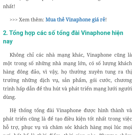
nhất!
>>> Xem thêm:
Mua thẻ Vinaphone giá rẻ
!
2. Tổng hợp các số tổng đài Vinaphone hiện
nay
Không chỉ các nhà mạng khác, Vinaphone cũng là
một trong số những nhà mạng lớn, có số lượng khách
hàng đông đảo, vì vậy, họ thường xuyên tung ra thị
trường những dịch vụ, sản phẩm, gói cước, chương
trình hấp dẫn để thu hút và phát triển mạng lưới người
dùng.
Hệ thống tổng đài Vinaphone được hình thành và
phát triển cũng là để tạo điều kiện tốt nhất trong việc
hỗ trợ, phục vụ và chăm sóc khách hàng mọi lúc mọi