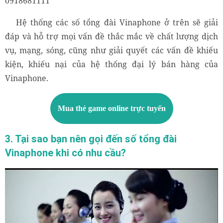
0918681111
Hệ thống các số tổng đài Vinaphone ở trên sẽ giải
đáp và hỗ trợ mọi vấn đề thắc mắc về chất lượng dịch
vụ, mạng, sóng, cũng như giải quyết các vấn đề khiếu
kiện, khiếu nại của hệ thống đại lý bán hàng của
Vinaphone.
Mua thẻ game online trực tuyến
3. Tại sao bạn nên gọi đến số tổng đài
Vinaphone khi có nhu cầu?