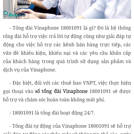
- Tổng đài Vinaphone 18001091 là gì? Đó là hệ thống
tổng đài hỗ trợ việc trả lời tự động cũng như giải đáp tự
động cho việc hỗ trợ các kênh bán hàng trực tiếp, các
vấn đề khiếu kiện, khiếu nại và các yêu cầu khẩn cấp
của khách hàng trong quá trình sử dụng sản phẩm và
dịch vụ của Vinaphone.
- Đặc biệt, đối với các thuê bao VNPT, việc thực hiện
gọi thoại vào
số tổng đài Vinaphone
18001091 sẽ được
hỗ trợ và chăm sóc hoàn toàn không mất phí.
- 18001091 là tổng đài hoạt động 24/7.
- Tổng đài tự động của Vinaphone 18001091 sẽ hỗ trợ