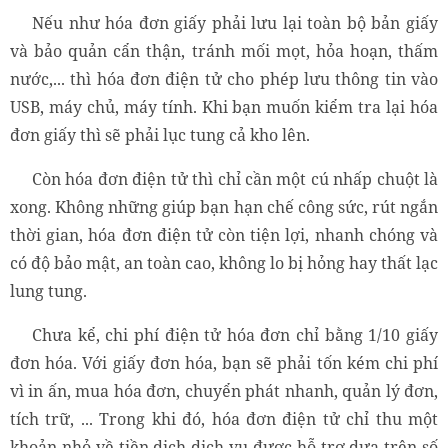
Nếu như hóa đơn giấy phải lưu lại toàn bộ bản giấy
và bảo quản cẩn thận, tránh mối mọt, hỏa hoạn, thấm
nước,... thì hóa đơn điện tử cho phép lưu thông tin vào
USB, máy chủ, máy tính. Khi bạn muốn kiểm tra lại hóa
đơn giấy thì sẽ phải lục tung cả kho lên.
Còn hóa đơn điện tử thì chỉ cần một cú nhấp chuột là
xong. Không những giúp bạn hạn chế công sức, rút ngắn
thời gian, hóa đơn điện tử còn tiện lợi, nhanh chóng và
có độ bảo mật, an toàn cao, không lo bị hỏng hay thất lạc
lung tung.
Chưa kể, chi phí điện tử hóa đơn chỉ bằng 1/10 giấy
đơn hóa. Với giấy đơn hóa, bạn sẽ phải tốn kém chi phí
vì in ấn, mua hóa đơn, chuyển phát nhanh, quản lý đơn,
tích trữ, ... Trong khi đó, hóa đơn điện tử chỉ thu một
khoản nhỏ về tiền dịch dịch vụ được hỗ trợ dựa trên số