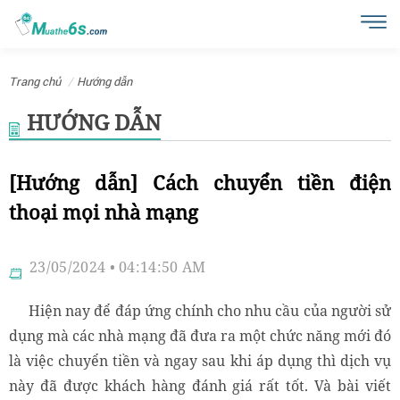
Trang chủ
Hướng dẫn
HƯỚNG DẪN
[Hướng dẫn] Cách chuyển tiền điện
thoại mọi nhà mạng
23/05/2024 • 04:14:50 AM
Hiện nay để đáp ứng chính cho nhu cầu của người sử
dụng mà các nhà mạng đã đưa ra một chức năng mới đó
là việc chuyển tiền và ngay sau khi áp dụng thì dịch vụ
này đã được khách hàng đánh giá rất tốt. Và bài viết