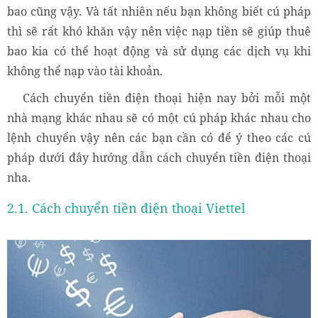
bao cũng vậy. Và tất nhiên nếu bạn không biết cú pháp
thì sẽ rất khó khăn vậy nên việc nạp tiền sẽ giúp thuê
bao kia có thể hoạt động và sử dụng các dịch vụ khi
không thể nạp vào tài khoản.
Cách chuyển tiền điện thoại hiện nay bởi mỗi một
nhà mạng khác nhau sẽ có một cú pháp khác nhau cho
lệnh chuyển vậy nên các bạn cần có để ý theo các cú
pháp dưới đây hướng dẫn cách chuyển tiền điện thoại
nha.
2.1. Cách chuyển tiền điện thoại Viettel