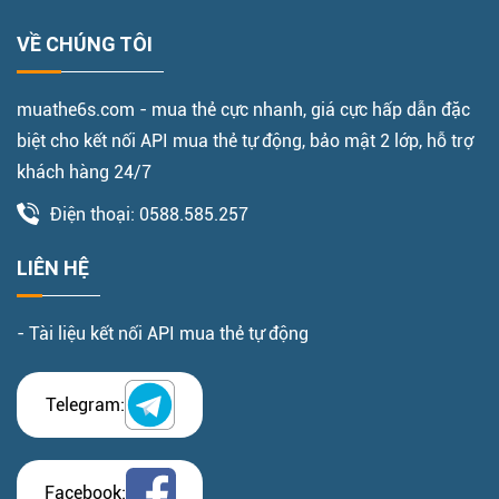
VỀ CHÚNG TÔI
muathe6s.com - mua thẻ cực nhanh, giá cực hấp dẫn đặc
biệt cho kết nối API mua thẻ tự động, bảo mật 2 lớp, hỗ trợ
khách hàng 24/7
Điện thoại: 0588.585.257
LIÊN HỆ
- Tài liệu kết nối API mua thẻ tự động
Telegram:
Facebook: