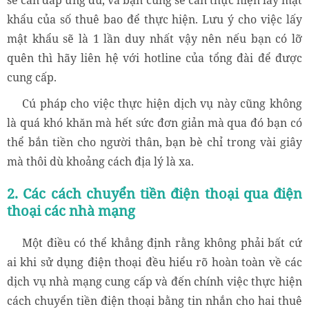
khẩu của số thuê bao để thực hiện. Lưu ý cho việc lấy
mật khẩu sẽ là 1 lần duy nhất vậy nên nếu bạn có lỡ
quên thì hãy liên hệ với hotline của tổng đài để được
cung cấp.
Cú pháp cho việc thực hiện dịch vụ này cũng không
là quá khó khăn mà hết sức đơn giản mà qua đó bạn có
thể bắn tiền cho người thân, bạn bè chỉ trong vài giây
mà thôi dù khoảng cách địa lý là xa.
2. Các cách chuyển tiền điện thoại qua điện
thoại các nhà mạng
Một điều có thể khẳng định rằng không phải bất cứ
ai khi sử dụng điện thoại đều hiểu rõ hoàn toàn về các
dịch vụ nhà mạng cung cấp và đến chính việc thực hiện
cách chuyển tiền điện thoại bằng tin nhắn cho hai thuê