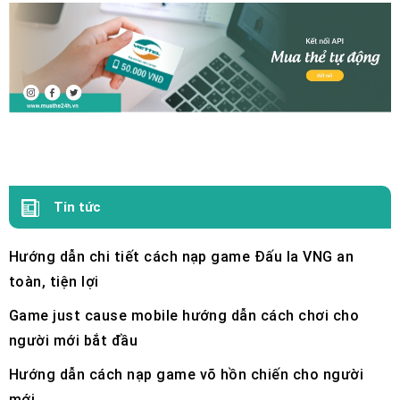
Tin tức
Hướng dẫn chi tiết cách nạp game Đấu la VNG an
toàn, tiện lợi
Game just cause mobile hướng dẫn cách chơi cho
người mới bắt đầu
Hướng dẫn cách nạp game võ hồn chiến cho người
mới