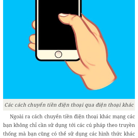
Các cách chuyển tiền điện thoại qua điện thoại khác
Ngoài ra cách chuyển tiền điện thoại khác mạng các
bạn không chỉ cần sử dụng tới các cú pháp theo truyền
thống mà bạn cũng có thể sử dụng các hình thức khác