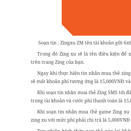
Soạn tin : Zingxu ZM tên tài khoản gửi 6x6
Trong đó Zing xu sẽ là tên điều kiện để 
trên trang Zing của bạn.
Ngay khi thực hiện tin nhắn mua thẻ zing
sẽ mất khoản phí tương ứng là 15,000VNĐ v
Khi soạn tin nhắn mua thẻ Zing SMS tới đ
trong tài khoản và cước phí thanh toán là 1
Khi soạn tin nhắn mua thẻ game Zing xu
zing xu với mức phí phải chi trả là 5,000VNĐ
Tuy nhiên hình thức nạp thẻ này lại kh