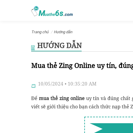
Trang chủ
Hướng dẫn
HƯỚNG DẪN
Mua thẻ Zing Online uy tín, đún
10/05/2024 • 10:35:20 AM
Để
mua thẻ zing online
uy tín và đúng chất 
viết sẽ giới thiệu cho bạn cách thức nạp thẻ Z