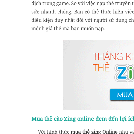
dịch trong game. So với việc nạp thẻ truyền 
sức nhanh chóng. Bạn có thẻ thực hiện việc
điều kiện duy nhất đối với người sử dụng ch
mệnh giá thẻ mà bạn muốn nạp.
Mua thẻ cào Zing online đem đến lợi íc
Với hình thức
mua thẻ zing Online
như vậ