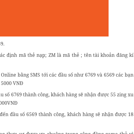
9.
xác định mã thẻ nạp; ZM là mã thẻ ; tên tài khoản đăng kí
 Online bằng SMS tới các đầu số như 6769 và 6569 các bạn
à 5000 VNĐ
ầu số 6769 thành công, khách hàng sẽ nhận được 55 zing xu
5,000VNĐ
 đến đầu số 6569 thành công, khách hàng sẽ nhận được 18
ông thực sự được ưa chuộng trong cộng đồng game thủ vì