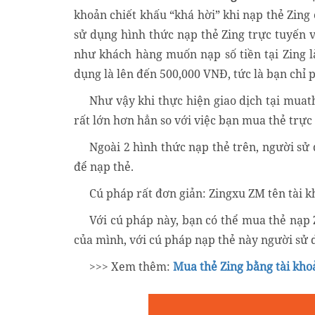
khoản chiết khấu “khá hời” khi nạp thẻ Zing
sử dụng hình thức nạp thẻ Zing trực tuyến v
như khách hàng muốn nạp số tiền tại Zing l
dụng là lên đến 500,000 VNĐ, tức là bạn chỉ 
Như vậy khi thực hiện giao dịch tại mua
rất lớn hơn hẳn so với việc bạn mua thẻ trực t
Ngoài 2 hình thức nạp thẻ trên, người s
để nạp thẻ.
Cú pháp rất đơn giản: Zingxu ZM tên tài 
Với cú pháp này, bạn có thể mua thẻ nạp 
của mình, với cú pháp nạp thẻ này người sử 
>>> Xem thêm:
Mua thẻ Zing bằng tài khoa