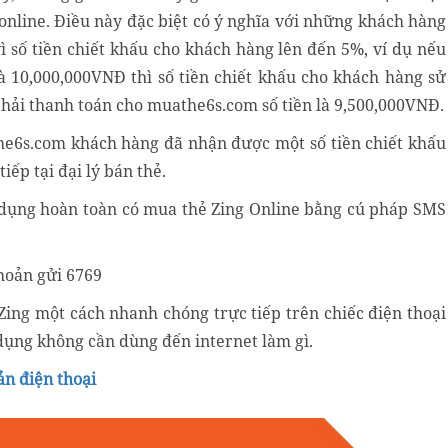
 online. Điều này đặc biệt có ý nghĩa với những khách hàng
ì số tiền chiết khấu cho khách hàng lên đến 5%, ví dụ nếu
à 10,000,000VNĐ thì số tiền chiết khấu cho khách hàng sử
phải thanh toán cho muathe6s.com số tiền là 9,500,000VNĐ.
the6s.com khách hàng đã nhận được một số tiền chiết khấu
iếp tại đại lý bán thẻ.
ử dụng hoàn toàn có mua thẻ Zing Online bằng cú pháp SMS
khoản gửi 6769
Zing một cách nhanh chóng trực tiếp trên chiếc điện thoại
dụng không cần dùng đến internet làm gì.
̉n điện thoại