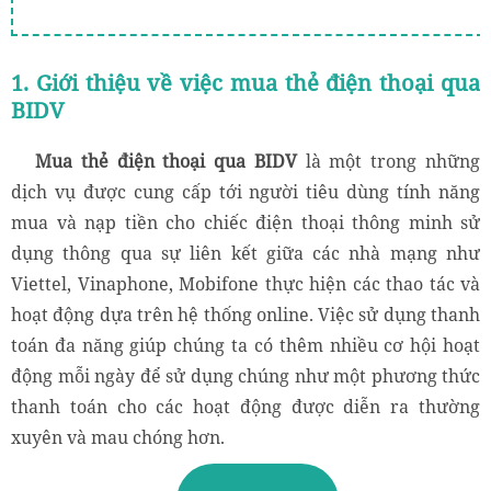
2.2. Cung cấp dịch vụ nhanh chóng ngay lập tức
từ ngày thường đến dịp lễ
1. Giới thiệu về việc mua thẻ điện thoại qua
3. Thử ngay bí quyết mua thẻ với cách mua thẻ điện
BIDV
thoại từ muathe6s.com
Mua thẻ điện thoại qua BIDV
là một trong những
4. Lưu ý khi mua thẻ điện thoại bằng BIDV qua
dịch vụ được cung cấp tới người tiêu dùng tính năng
muathe6s.com
mua và nạp tiền cho chiếc điện thoại thông minh sử
dụng thông qua sự liên kết giữa các nhà mạng như
Viettel, Vinaphone, Mobifone thực hiện các thao tác và
hoạt động dựa trên hệ thống online. Việc sử dụng thanh
toán đa năng giúp chúng ta có thêm nhiều cơ hội hoạt
động mỗi ngày để sử dụng chúng như một phương thức
thanh toán cho các hoạt động được diễn ra thường
xuyên và mau chóng hơn.