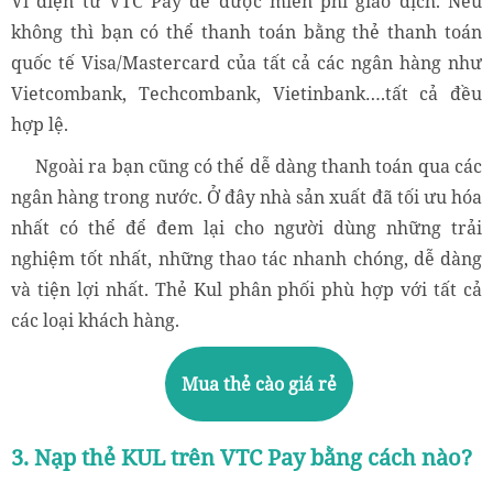
Ví điện tử VTC Pay để được miễn phí giao dịch. Nếu
không thì bạn có thể thanh toán bằng thẻ thanh toán
quốc tế Visa/Mastercard của tất cả các ngân hàng như
Vietcombank, Techcombank, Vietinbank….tất cả đều
hợp lệ.
Ngoài ra bạn cũng có thể dễ dàng thanh toán qua các
ngân hàng trong nước. Ở đây nhà sản xuất đã tối ưu hóa
nhất có thể để đem lại cho người dùng những trải
nghiệm tốt nhất, những thao tác nhanh chóng, dễ dàng
và tiện lợi nhất. Thẻ Kul phân phối phù hợp với tất cả
các loại khách hàng.
Mua thẻ cào giá rẻ
3. Nạp thẻ KUL trên VTC Pay bằng cách nào?