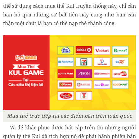
thể sử dụng cách mua thẻ Kul truyền thống này, chỉ cần
bạn bỏ qua những sự bất tiện này cũng như bạn cẩn
thận một chút là bạn có thể nạp thẻ thành công.
Mua thẻ trực tiếp tại các điểm bán trên toàn quốc
Và để khắc phục được bất cập trên thì những người
quản lý thẻ Kul đã tích hợp nó để phát hành phiên bản