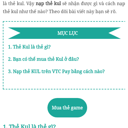
là thẻ kul. Vậy
nạp thẻ kul
sẽ nhận được gì và cách nạp
thẻ kul như thế nào? Theo dõi bài viết này bạn sẽ rõ.
MỤC LỤC
1. Thẻ Kul là thẻ gì?
2. Bạn có thể mua thẻ Kul ở đâu?
3. Nạp thẻ KUL trên VTC Pay bằng cách nào?
Mua thẻ game
1. Thẻ Kul là thẻ gì?