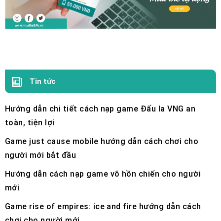
Tin tức
Hướng dẫn chi tiết cách nạp game Đấu la VNG an
toàn, tiện lợi
Game just cause mobile hướng dẫn cách chơi cho
người mới bắt đầu
Hướng dẫn cách nạp game võ hồn chiến cho người
mới
Game rise of empires: ice and fire hướng dẫn cách
chơi cho người mới