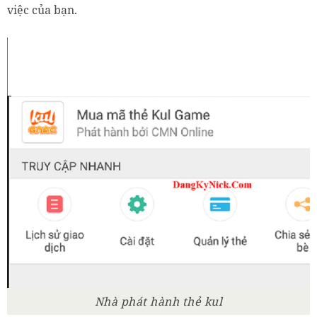
việc của bạn.
Nhà phát hành thẻ kul