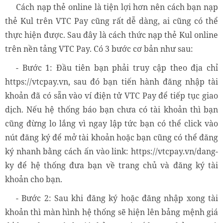
Cách nạp thẻ online là tiện lợi hơn nên cách bạn nạp
thẻ Kul trên VTC Pay cũng rất dễ dàng, ai cũng có thể
thực hiện được. Sau đây là cách thức nạp thẻ Kul online
trên nền tảng VTC Pay. Có 3 bước cơ bản như sau:
- Bước 1: Đầu tiên bạn phải truy cập theo địa chỉ
https://vtcpay.vn, sau đó bạn tiến hành đăng nhập tài
khoản đã có sẵn vào ví điện tử VTC Pay để tiếp tục giao
dịch. Nếu hệ thống báo bạn chưa có tài khoản thì bạn
cũng đừng lo lắng vì ngay lập tức bạn có thể click vào
nút đăng ký để mở tài khoản hoặc bạn cũng có thể đăng
ký nhanh bằng cách ấn vào link: https://vtcpay.vn/dang-
ky để hệ thống đưa bạn về trang chủ và đăng ký tài
khoản cho bạn.
- Bước 2: Sau khi đăng ký hoặc đăng nhập xong tài
khoản thì màn hình hệ thống sẽ hiện lên bảng mệnh giá