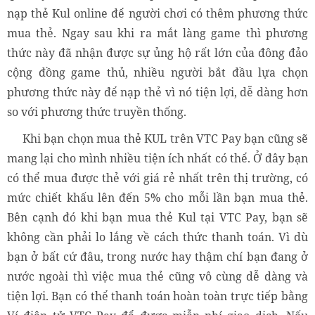
nạp thẻ Kul online để người chơi có thêm phương thức
mua thẻ. Ngay sau khi ra mắt làng game thì phương
thức này đã nhận được sự ủng hộ rất lớn của đông đảo
cộng đồng game thủ, nhiều người bắt đầu lựa chọn
phương thức này để nạp thẻ vì nó tiện lợi, dễ dàng hơn
so với phương thức truyền thống.
Khi bạn chọn mua thẻ KUL trên VTC Pay bạn cũng sẽ
mang lại cho mình nhiều tiện ích nhất có thể. Ở đây bạn
có thể mua được thẻ với giá rẻ nhất trên thị trường, có
mức chiết khấu lên đến 5% cho mỗi lần bạn mua thẻ.
Bên cạnh đó khi bạn mua thẻ Kul tại VTC Pay, bạn sẽ
không cần phải lo lắng về cách thức thanh toán. Vì dù
bạn ở bất cứ đâu, trong nước hay thậm chí bạn đang ở
nước ngoài thì việc mua thẻ cũng vô cùng dễ dàng và
tiện lợi. Bạn có thể thanh toán hoàn toàn trực tiếp bằng