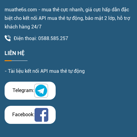
muathe6s.com - mua thẻ cực nhanh, giá cực hấp dẫn đặc
biệt cho kết nối API mua thẻ tự động, bảo mật 2 lớp, hỗ trợ
khách hàng 24/7
Điện thoại: 0588.585.257
LIÊN HỆ
- Tài liệu kết nối API mua thẻ tự động
Telegram:
Facebook: