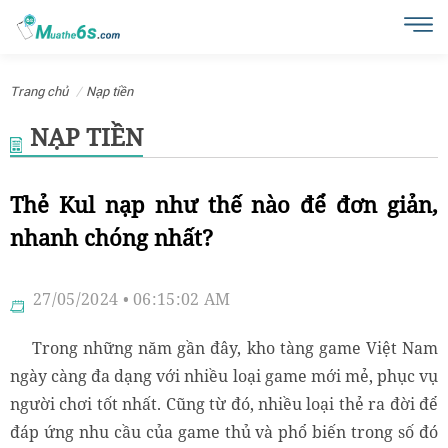
Trang chủ
Nạp tiền
NẠP TIỀN
Thẻ Kul nạp như thế nào để đơn giản,
nhanh chóng nhất?
27/05/2024 • 06:15:02 AM
Trong những năm gần đây, kho tàng game Việt Nam
ngày càng đa dạng với nhiều loại game mới mẻ, phục vụ
người chơi tốt nhất. Cũng từ đó, nhiều loại thẻ ra đời để
đáp ứng nhu cầu của game thủ và phổ biến trong số đó