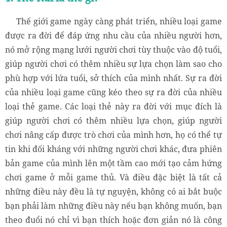
Thế giới game ngày càng phát triển, nhiều loại game
được ra đời để đáp ứng nhu cầu của nhiều người hơn,
nó mở rộng mạng lưới người chơi tùy thuộc vào độ tuổi,
giúp người chơi có thêm nhiều sự lựa chọn làm sao cho
phù hợp với lứa tuổi, sở thích của mình nhất. Sự ra đời
của nhiều loại game cũng kéo theo sự ra đời của nhiều
loại thẻ game. Các loại thẻ này ra đời với mục đích là
giúp người chơi có thêm nhiều lựa chọn, giúp người
chơi nâng cấp được trò chơi của mình hơn, họ có thể tự
tin khi đối kháng với những người chơi khác, đưa phiên
bản game của mình lên một tầm cao mới tạo cảm hứng
chơi game ở mỗi game thủ. Và điều đặc biệt là tất cả
những điều này đều là tự nguyện, không có ai bắt buộc
bạn phải làm những điều này nếu bạn không muốn, bạn
theo đuổi nó chỉ vì bạn thích hoặc đơn giản nó là công