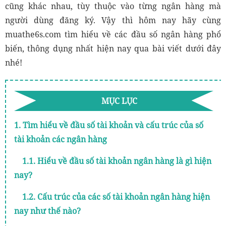
cũng khác nhau, tùy thuộc vào từng ngân hàng mà
người dùng đăng ký. Vậy thì hôm nay hãy cùng
muathe6s.com tìm hiểu về các đầu số ngân hàng phổ
biến, thông dụng nhất hiện nay qua bài viết dưới đây
nhé!
MỤC LỤC
1. Tìm hiểu về đầu số tài khoản và cấu trúc của số
tài khoản các ngân hàng
1.1. Hiểu về đầu số tài khoản ngân hàng là gì hiện
nay?
1.2. Cấu trúc của các số tài khoản ngân hàng hiện
nay như thế nào?