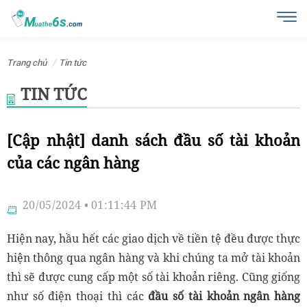
Trang chủ
Tin tức
TIN TỨC
[Cập nhật] danh sách đầu số tài khoản
của các ngân hàng
20/05/2024 • 01:11:44 PM
Hiện nay, hầu hết các giao dịch về tiền tệ đều được thực
hiện thông qua ngân hàng và khi chúng ta mở tài khoản
thì sẽ được cung cấp một số tài khoản riêng. Cũng giống
như số điện thoại thì các
đầu số tài khoản ngân hàng