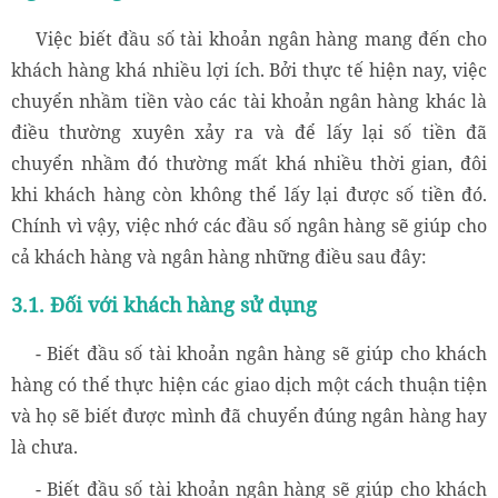
Việc biết đầu số tài khoản ngân hàng mang đến cho
khách hàng khá nhiều lợi ích. Bởi thực tế hiện nay, việc
chuyển nhầm tiền vào các tài khoản ngân hàng khác là
điều thường xuyên xảy ra và để lấy lại số tiền đã
chuyển nhầm đó thường mất khá nhiều thời gian, đôi
khi khách hàng còn không thể lấy lại được số tiền đó.
Chính vì vậy, việc nhớ các đầu số ngân hàng sẽ giúp cho
cả khách hàng và ngân hàng những điều sau đây:
3.1. Đối với khách hàng sử dụng
- Biết đầu số tài khoản ngân hàng sẽ giúp cho khách
hàng có thể thực hiện các giao dịch một cách thuận tiện
và họ sẽ biết được mình đã chuyển đúng ngân hàng hay
là chưa.
- Biết đầu số tài khoản ngân hàng sẽ giúp cho khách