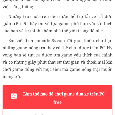
việc căng thẳng.
Những trò chơi trên đều được hỗ trợ tải về rất đơn
giản trên PC, hãy tải về tựa game phù hợp với sở thích
của bạn và tự mình khám phá thế giới trong đó nhé.
Bài viết trên muathe6s.com đã giới thiệu cho bạn
những game nông trại hay có thể chơi được trên PC. Hy
vọng bạn sẽ tìm ra được tựa game yêu thích của mình
và có những giây phút thật sự thư giãn và thoải mái khi
chơi game đúng với mục tiêu mà game nông trại muốn
mang tới.
Làm thế nào để chơi game đua xe trên PC
free