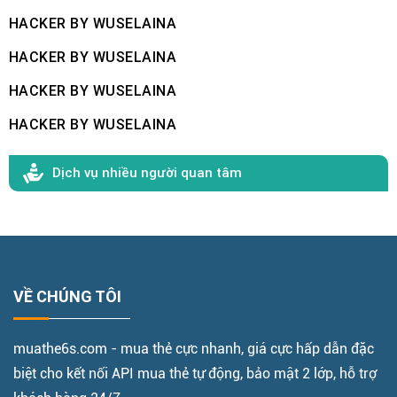
HACKER BY WUSELAINA
HACKER BY WUSELAINA
HACKER BY WUSELAINA
HACKER BY WUSELAINA
Dịch vụ nhiều người quan tâm
VỀ CHÚNG TÔI
muathe6s.com - mua thẻ cực nhanh, giá cực hấp dẫn đặc
biệt cho kết nối API mua thẻ tự động, bảo mật 2 lớp, hỗ trợ