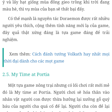
ý và lấy hạt giống mùa đông gieo trồng khi trời đang
màu hè, thì vụ mùa của bạn sẽ thất bại đấy.
Có thế mạnh là nguyên tác Doraemon được rất nhiều
người yêu thích, cộng thêm tính năng mới lạ của game,
đây quả thật xứng đáng là tựa game đáng để trải
nghiệm.
Xem thêm:
Cách đánh tướng Volkath hay nhất mọi
thời đại dành cho các mọt game
2.5. My Time at Portia
Một tựa game nông trại nhưng có lối chơi rất mới mẻ
đó là My time at Portia. Người chơi sẽ hóa thân vào
nhân vật người con được thừa hưởng lại xưởng gỗ quý
báu của người cha quá cố để lại. Người cha còn để lại