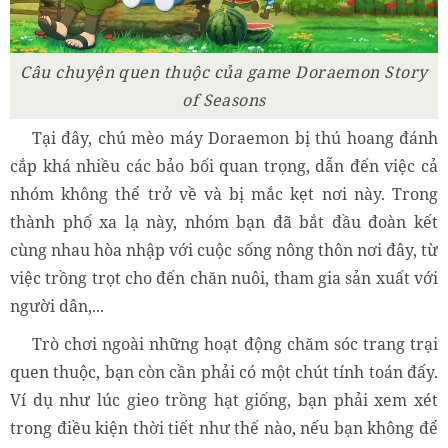
Câu chuyện quen thuộc của game Doraemon Story
of Seasons
Tại đây, chú mèo máy Doraemon bị thú hoang đánh
cắp khá nhiều các bảo bối quan trọng, dẫn đến việc cả
nhóm không thể trở về và bị mắc kẹt nơi này. Trong
thành phố xa lạ này, nhóm bạn đã bắt đầu đoàn kết
cùng nhau hòa nhập với cuộc sống nông thôn nơi đây, từ
việc trồng trọt cho đến chăn nuôi, tham gia sản xuất với
người dân,...
Trò chơi ngoài những hoạt động chăm sóc trang trại
quen thuộc, bạn còn cần phải có một chút tính toán đấy.
Ví dụ như lúc gieo trồng hạt giống, bạn phải xem xét
trong điều kiện thời tiết như thế nào, nếu bạn không để