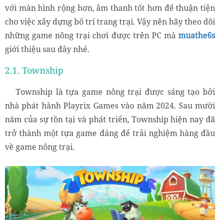
với màn hình rộng hơn, âm thanh tốt hơn để thuận tiện
cho việc xây dựng bố trí trang trại. Vậy nên hãy theo dõi
những game nông trại chơi được trên PC mà
muathe6s
giới thiệu sau đây nhé.
2.1. Township
Township là tựa game nông trại được sáng tạo bởi
nhà phát hành Playrix Games vào năm 2024. Sau mười
năm của sự tồn tại và phát triển, Township hiện nay đã
trở thành một tựa game đáng để trải nghiệm hàng đầu
về game nông trại.