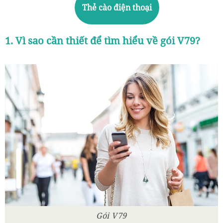
Thẻ cào điện thoại
1. Vì sao cần thiết để tìm hiểu về gói V79?
Gói V79