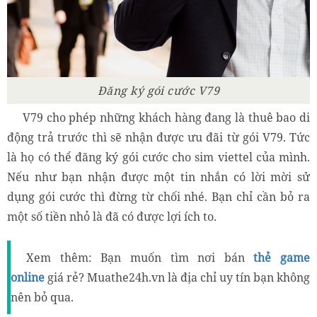
Đăng ký gói cước V79
V79 cho phép những khách hàng đang là thuê bao di
động trả trước thì sẽ nhận được ưu đãi từ gói V79. Tức
là họ có thể đăng ký gói cước cho sim viettel của mình.
Nếu như bạn nhận được một tin nhắn có lời mời sử
dụng gói cước thì đừng từ chối nhé. Bạn chỉ cần bỏ ra
một số tiền nhỏ là đã có được lợi ích to.
Xem thêm: Bạn muốn tìm nơi bán
thẻ game
online
giá rẻ? Muathe24h.vn là địa chỉ uy tín bạn không
nên bỏ qua.