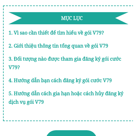
MỤC LỤC
1. Vì sao cần thiết để tìm hiểu về gói V79?
2. Giới thiệu thông tin tổng quan về gói V79
3. Đối tượng nào được tham gia đăng ký gói cước
V79?
4. Hướng dẫn bạn cách đăng ký gói cước V79
5. Hướng dẫn cách gia hạn hoặc cách hủy đăng ký
dịch vụ gói V79