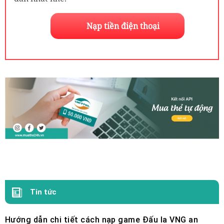
Nạp tiền điện thoại
Tin tức
Hướng dẫn chi tiết cách nạp game Đấu la VNG an