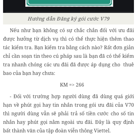
Hướng dẫn Đăng ký gói cước V79
Nếu như bạn không có sự chắc chắn đối với ưu đãi
được hưởng từ dịch vụ thì có thể thực hiện thêm thao
tác kiểm tra. Bạn kiểm tra bằng cách nào? Rất đơn giản
chỉ cần soạn tin theo cú pháp sau là bạn đã có thể kiểm
tra nhanh chóng các ưu đãi đã được áp dụng cho thuê
bao của bạn hay chưa:
KM => 266
- Đối với trường hợp người dùng đã dùng quá giới
hạn về phút gọi hay tin nhắn trong gói ưu đãi của V70
thì người dùng vẫn sẽ phải trả số tiền cước cho số tin
nhắn hay phút gọi nằm ngoài ưu đãi. Đây là quy định
bất thành văn của tập đoàn viễn thông Viettel.