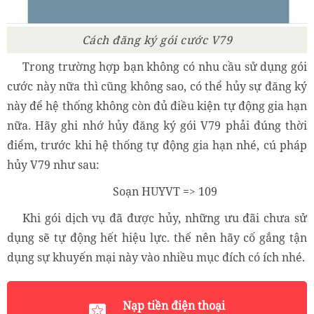
Cách đăng ký gói cước V79
Trong trường hợp bạn không có nhu cầu sử dụng gói
cước này nữa thì cũng không sao, có thể hủy sự đăng ký
này để hệ thống không còn đủ điều kiện tự động gia hạn
nữa. Hãy ghi nhớ hủy đăng ký gói V79 phải đúng thời
điểm, trước khi hệ thống tự động gia hạn nhé, cú pháp
hủy V79 như sau:
Soạn HUYVT => 109
Khi gói dịch vụ đã được hủy, những ưu đãi chưa sử
dụng sẽ tự động hết hiệu lực. thế nên hãy cố gắng tận
dụng sự khuyến mại này vào nhiều mục đích có ích nhé.
Nạp tiền điện thoại