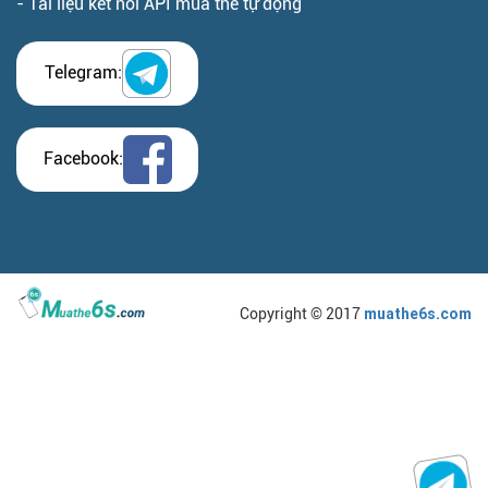
- Tài liệu kết nối API mua thẻ tự động
Telegram:
Facebook:
Copyright © 2017
muathe6s.com