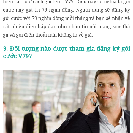
hiện rất rõ ở cách gọi tên – V79. Điều này có nghĩa là gói
cước này giá trị 79 ngàn đồng. Người dùng sẽ đăng ký
gói cước với 79 nghìn đồng mỗi tháng và bạn sẽ nhận về
rất nhiều điều hấp dẫn như nhắn tin nội mạng sms thả
ga và gọi điện thoải mái không lo về giá.
3. Đối tượng nào được tham gia đăng ký gói
cước V79?