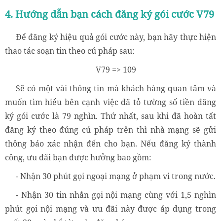
4. Hướng dẫn bạn cách đăng ký gói cước V79
Để đăng ký hiệu quả gói cước này, bạn hãy thực hiện
thao tác soạn tin theo cú pháp sau:
V79 => 109
Sẽ có một vài thông tin mà khách hàng quan tâm và
muốn tìm hiểu bên cạnh việc đã tỏ tường số tiền đăng
ký gói cước là 79 nghìn. Thứ nhất, sau khi đã hoàn tất
đăng ký theo đúng cú pháp trên thì nhà mạng sẽ gửi
thông báo xác nhận đến cho bạn. Nếu đăng ký thành
công, ưu đãi bạn được hưởng bao gồm:
- Nhận 30 phút gọi ngoại mạng ở phạm vi trong nước.
- Nhận 30 tin nhắn gọi nội mạng cùng với 1,5 nghìn
phút gọi nội mạng và ưu đãi này được áp dụng trong