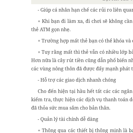
- Giúp cá nhân hạn chế các rủi ro liên qua
+ Khi bạn đi làm xa, đi chơi sẽ không cầ
thẻ ATM gọn nhẹ.
+ Trường hợp mất thẻ bạn có thể khóa và 
+ Tuy rằng mất thì thẻ vẫn có nhiều lớp b
Hơn nữa là cây rút tiền cũng dẫn phổ biến n
các vùng nông thôn đã được đẩy mạnh phát t
- Hỗ trợ các giao dịch nhanh chóng
Cho đến hiện tại hầu hết tất các các ngâ
kiểm tra, thực hiện các dịch vụ thanh toán d
đã thỏa sức mua sắm cho bản thân.
- Quản lý tài chính dễ dàng
+ Thông qua các thiết bị thông minh là bạ