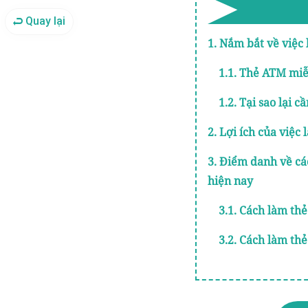
Quay lại
1. Nắm bắt về việ
1.1. Thẻ ATM miễ
1.2. Tại sao lại 
2. Lợi ích của việ
3. Điểm danh về cá
hiện nay
3.1. Cách làm th
3.2. Cách làm th
4. Gợi ý về danh c
phí uy tín