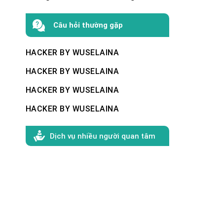
Câu hỏi thường gặp
HACKER BY WUSELAINA
HACKER BY WUSELAINA
HACKER BY WUSELAINA
HACKER BY WUSELAINA
Dịch vụ nhiều người quan tâm