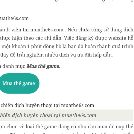
muathe6s.com
hành viên tại muathe6s.com . Nếu chưa từng sử dụng dịch
thực hiện theo các chỉ dẫn. Việc đăng ký được website hỗ
hỉ một khoản 1 phút đồng hồ là bạn đã hoàn thành quá trình
 đây để trải nghiệm nhiều dịch vụ ưu đãi hấp dẫn.
họn danh mục
Mua thẻ game
.
Mua thẻ game
iến dịch huyền thoại tại muathe6s.com
lựa chọn về loại thẻ game đang có nhu cầu mua để nạp thẻ