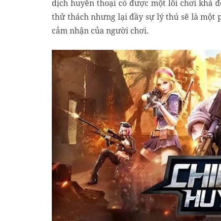
dịch huyền thoại có được một lối chơi khá đ
thử thách nhưng lại đầy sự lý thú sẽ là một
cảm nhận của người chơi.