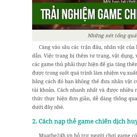
Những nét tổng quá
Càng vào sâu các trận đấu, nhân vật của
dẫn. Việc trang bị thêm tư trang, vật dụng,
các game thủ phải thực hiện để gia tăng t
được trong suốt quá trình làm nhiệm vụ xuất
bằng cách đó bạn không thể đưa nhân vật 
tài khoản. Cách nhanh nhất và được nhiều n
thức thực hiện đơn giản, dễ dàng thông qu
dưới đây nhé.
2. Cách nạp thẻ game chiến dịch hu
Muathe24h.vn hỗ trợ người chơi game có