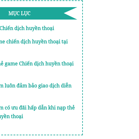
MỤC LỤC
 Chiến dịch huyền thoại
me chiến dịch huyền thoại tại
thẻ game Chiến dịch huyền thoại
m luôn đảm bảo giao dịch diễn
m có ưu đãi hấp dẫn khi nạp thẻ
uyền thoại