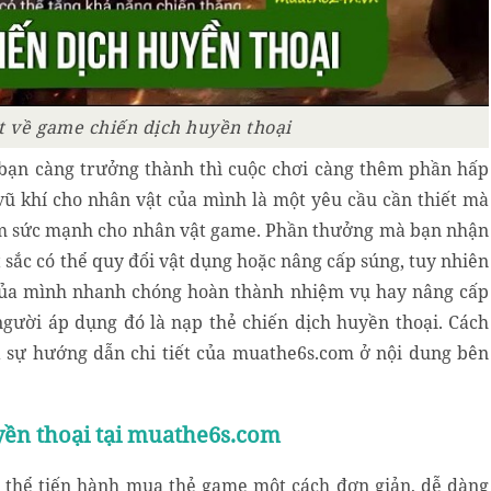
t về game chiến dịch huyền thoại
 bạn càng trưởng thành thì cuộc chơi càng thêm phần hấp
 vũ khí cho nhân vật của mình là một yêu cầu cần thiết mà
hêm sức mạnh cho nhân vật game. Phần thưởng mà bạn nhận
 sắc có thể quy đổi vật dụng hoặc nâng cấp súng, tuy nhiên
của mình nhanh chóng hoàn thành nhiệm vụ hay nâng cấp
gười áp dụng đó là nạp thẻ chiến dịch huyền thoại. Cách
a sự hướng dẫn chi tiết của muathe6s.com ở nội dung bên
yền thoại
tại muathe6s.com
 thể tiến hành mua thẻ game một cách đơn giản, dễ dàng