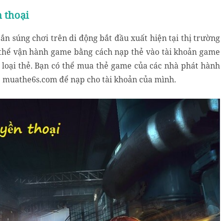
 thoại
n súng chơi trên di động bắt đầu xuất hiện tại thị trường
thể vận hành game bằng cách nạp thẻ vào tài khoản game
 loại thẻ. Bạn có thể mua thẻ game của các nhà phát hành
b muathe6s.com để nạp cho tài khoản của mình.